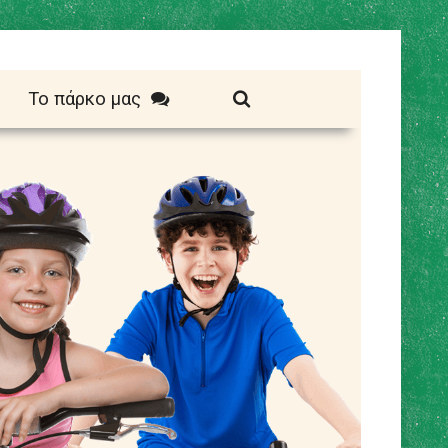
Το πάρκο μας
Σκίτσα
χνη