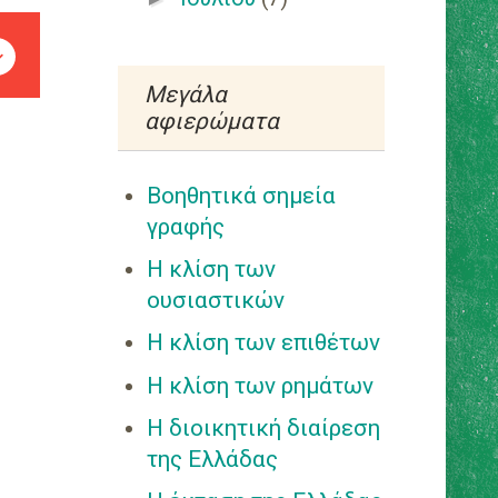
►
Ιουνίου
(19)
▼
Μαΐου
(20)
Μεγάλα
αφιερώματα
Υπολογίστε τα
κυβάκια
Βοηθητικά σημεία
Δώδεκα μήνες
γραφής
αθλητές
Η κλίση των
Εισαγωγή στη
ουσιαστικών
συμμετρία
Η κλίση των επιθέτων
Παίξτε με τη
Η κλίση των ρημάτων
συμμετρία
Η διοικητική διαίρεση
Βρείτε τις διαφορές
της Ελλάδας
Τραγούδια για τον