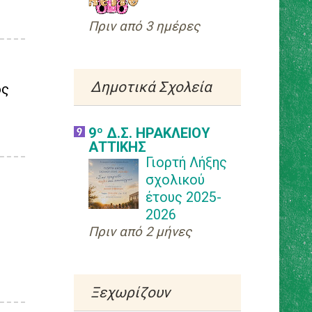
►
2019
(248)
Πριν από 3 ημέρες
►
2018
(148)
►
2017
(72)
Δημοτικά Σχολεία
ος
►
2016
(366)
9º Δ.Σ. ΗΡΑΚΛΕΙΟΥ
►
2015
(382)
ΑΤΤΙΚΗΣ
Γιορτή Λήξης
►
2014
(286)
σχολικού
έτους 2025-
►
2013
(338)
2026
►
2012
(485)
Πριν από 2 μήνες
►
2011
(261)
Ξεχωρίζουν