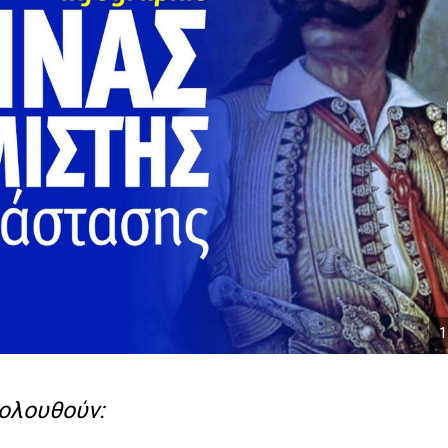
1
κολουθούν: