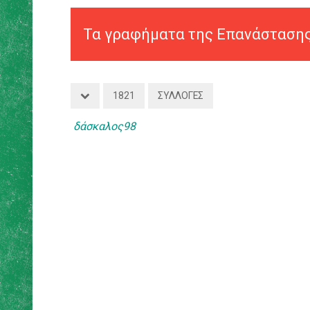
1821
ΣΥΛΛΟΓΈΣ
⁠
δάσκαλος98