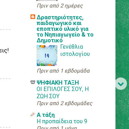
νίκες του
Πριν από 2 ημέρες
Αγώνα(γράφημα)
Δραστηριότητες,
παιδαγωγικό και
Από τα χεράκια
εποπτικό υλικό για
τους!
το Νηπιαγωγείο & το
Δημοτικό
Οι γονείς μας στις
Γενέθλια
ις!
ευρωπαϊκές
ιστολογίου
γλώσσες
Πριν από 1 εβδομάδα
Ο ιός δεν είναι
λάσκα!
ΨΗΦΙΑΚΗ ΤΑΞΗ
ΟΙ ΕΠΙΛΟΓΕΣ ΣΟΥ, Η
Τα μέρη του
ΖΩΗ ΣΟΥ
λόγου(ταξινόμηση)
Πριν από 2 εβδομάδες
Ενεργητικές και
Α τάξη
παθητικές
Η προπαίδεια του 9
μετοχές(εξάσκηση)
Πριν από 1 μήνα