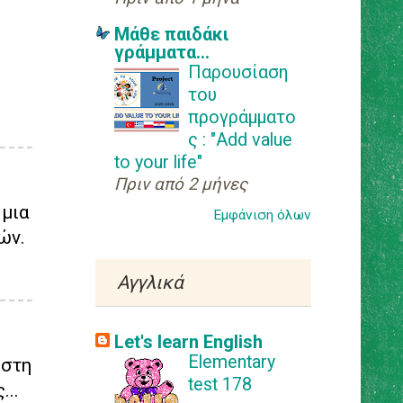
Αγγελική
Μάθε παιδάκι
γράμματα...
Καλό Πάσχα!
Παρουσίαση
του
Το Πάσχα στις
προγράμματο
ευρωπαϊκές
ς : "Add value
γλώσσες
to your life"
Πριν από 2 μήνες
Καλό μήνα!(Μάιος)
 μια
Εμφάνιση όλων
ών.
►
Απριλίου
(24)
►
Μαρτίου
(44)
Αγγλικά
►
Φεβρουαρίου
(32)
Let's learn English
►
Ιανουαρίου
(32)
Elementary
 στη
test 178
...
►
2020
(440)