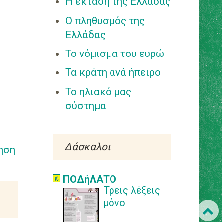
Η έκταση της Ελλάδας
σχολικό
εκφοβισμό
Ο πληθυσμός της
Ελλάδας
Εισαγωγή στον
Το νόμισμα του ευρώ
πολλαπλασιασμό
Τα κράτη ανά ήπειρο
Τα γραφήματα της
Επανάστασης
Το ηλιακό μας
σύστημα
Ο Έλληνας
πολεμιστής της
Επανάστασης(γράφ
Δάσκαλοι
ημα)
ηση
Οι οδυνηρές ήττες
ΠΟΔήΛΑΤΟ
των
Τρεις λέξεις
Ελλήνων(γράφημα)
μόνο
Οι σημαντικότερες